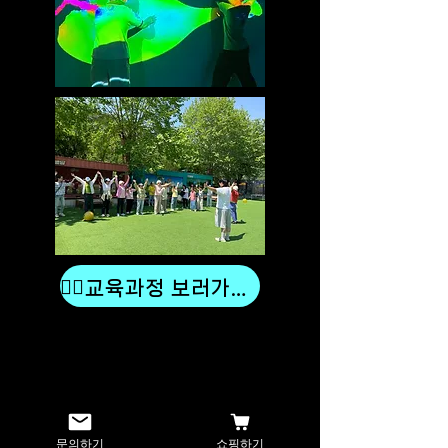
🖐🏻교육과정 보러가기🖐🏻
문의하기
쇼핑하기