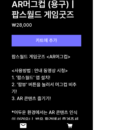
AR머그컵 (용구) |
팝스월드 게임굿즈
가
₩28,000
격
카트에 추가
팝스월드 게임굿즈 <AR머그컵>
<사용방법 : 안내 동영상 시청>
1. '팝스월드' 앱 설치!
2. '팝뷰' 버튼을 눌러서 머그컵 비추
기!
3. AR 콘텐츠 즐기기!
*어두운 환경에서는 AR 콘텐츠 인식
이 어려우니, 밝은 환경에서 즐겨주세
요!